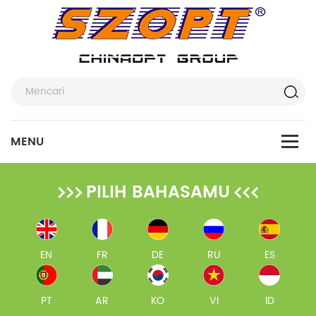
PILIH BAHASAMU
EN
FR
DE
RU
ES
PT
AR
KO
VI
ID