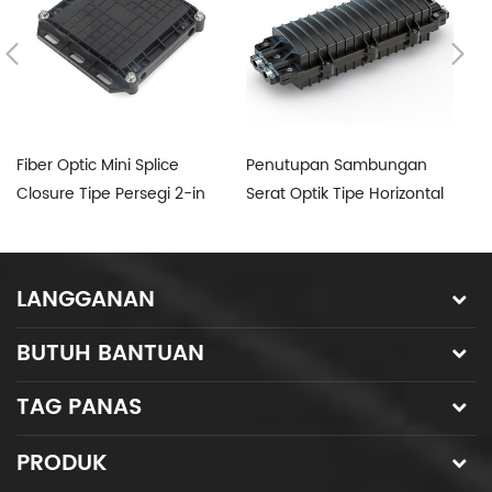
Fiber Optic Mini Splice
Penutupan Sambungan
P
Closure Tipe Persegi 2-in
Serat Optik Tipe Horizontal
Se
2-out 12C
2-in 2-out
3-
LANGGANAN
BUTUH BANTUAN
TAG PANAS
PRODUK