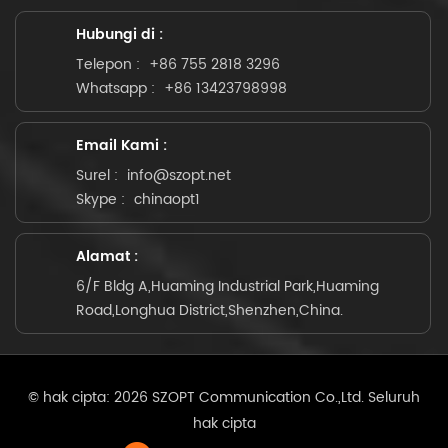
Hubungi di :
Telepon :
+86 755 2818 3296
Whatsapp :
+86 13423798998
Email Kami :
Surel :
info@szopt.net
Skype :
chinaopt1
Alamat :
6/F Bldg A,Huaming Industrial Park,Huaming
Road,Longhua District,Shenzhen,China.
© hak cipta: 2026 SZOPT Communication Co.,Ltd. Seluruh
hak cipta