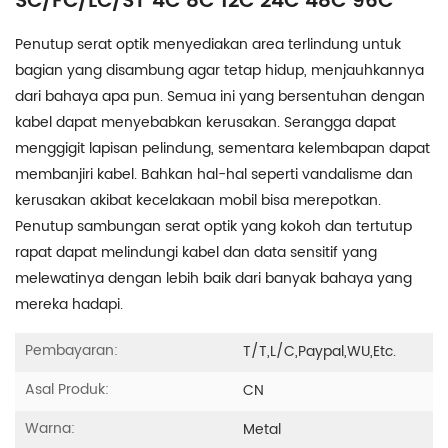
SC/FC/LC/ST 4C 8C 12C 24C 48C 96C
Penutup serat optik menyediakan area terlindung untuk
bagian yang disambung agar tetap hidup, menjauhkannya
dari bahaya apa pun. Semua ini yang bersentuhan dengan
kabel dapat menyebabkan kerusakan. Serangga dapat
menggigit lapisan pelindung, sementara kelembapan dapat
membanjiri kabel. Bahkan hal-hal seperti vandalisme dan
kerusakan akibat kecelakaan mobil bisa merepotkan.
Penutup sambungan serat optik yang kokoh dan tertutup
rapat dapat melindungi kabel dan data sensitif yang
melewatinya dengan lebih baik dari banyak bahaya yang
mereka hadapi.
Pembayaran:
T/T,L/C,Paypal,WU,etc.
Asal Produk:
CN
Warna:
Metal