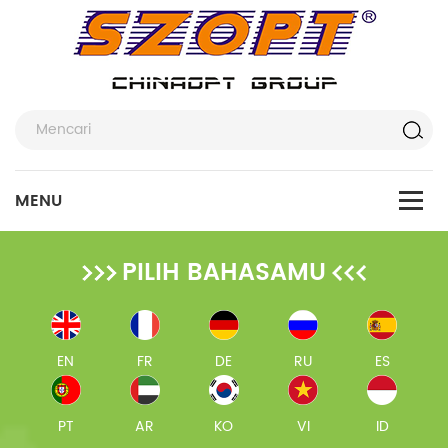
PILIH BAHASAMU
EN
FR
DE
RU
ES
PT
AR
KO
VI
ID