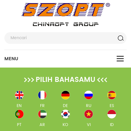
PILIH BAHASAMU
EN
FR
DE
RU
ES
PT
AR
KO
VI
ID