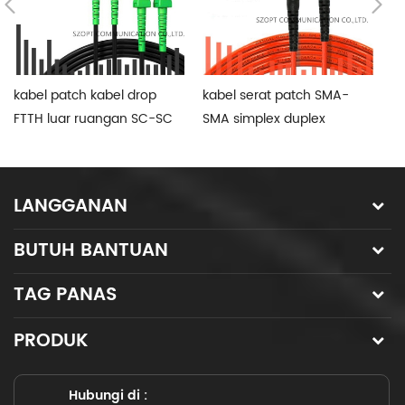
kabel patch kabel drop
kabel serat patch SMA-
p
FTTH luar ruangan SC-SC
SMA simplex duplex
pa
UPC APC 1C 2C 4C
singlemode multimode
ST
LANGGANAN
BUTUH BANTUAN
TAG PANAS
PRODUK
Hubungi di :