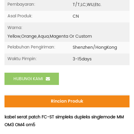
Pembayaran:
T/T,LC,WU,etc.
Asal Produk:
CN
Warna:
Yellow,orange,aqua,magenta Or Custom
Pelabuhan Pengiriman:
Shenzhen/HongKong
Waktu Pimpin:
3-15days
HUBUNGI KAMI
Rincian Produk
kabel serat patch FC-ST simpleks dupleks singlemode MM
OM3 OM4 om5