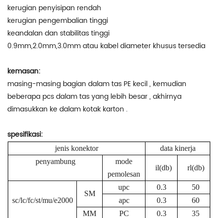
kerugian penyisipan rendah
kerugian pengembalian tinggi
keandalan dan stabilitas tinggi
0.9mm,2.0mm,3.0mm atau kabel diameter khusus tersedia
kemasan:
masing-masing bagian dalam tas PE kecil , kemudian
beberapa pcs dalam tas yang lebih besar , akhirnya
dimasukkan ke dalam kotak karton .
spesifikasi:
jenis konektor
data kinerja
penyambung
mode
il(db)
rl(db)
pemolesan
upc
0.3
50
SM
sc/lc/fc/st/mu/e2000
apc
0.3
60
MM
PC
0.3
35