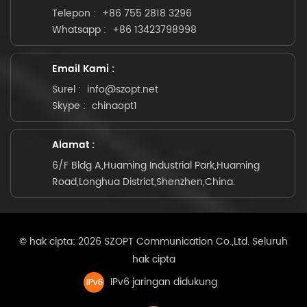
Telepon :
+86 755 2818 3296
Whatsapp :
+86 13423798998
Email Kami :
Surel :
info@szopt.net
Skype :
chinaopt1
Alamat :
6/F Bldg A,Huaming Industrial Park,Huaming
Road,Longhua District,Shenzhen,China.
© hak cipta: 2026 SZOPT Communication Co.,Ltd. Seluruh
hak cipta
IPv6 jaringan didukung