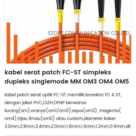
kabel serat patch FC-ST simpleks
dupleks singlemode MM OM3 OM4 OM5
kabel patch serat optik FC-ST memiliki konektor FC & ST,
dengan jaket PVC,LSZH,OFNP berwarna
kuning(sm);oranye(om1/om2),aqua(om3), magenta(
om4),hijau limau(om5) atau custom,diameter kabel
3.0mm,2.8mm,2.4mm,2.0mm,1.8mm,1.6mm,1.2mm,0.9mm,dll.