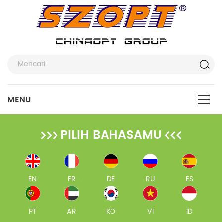
PILIH BAHASAMU
EN
FR
DE
RU
ES
PT
AR
KO
VI
ID