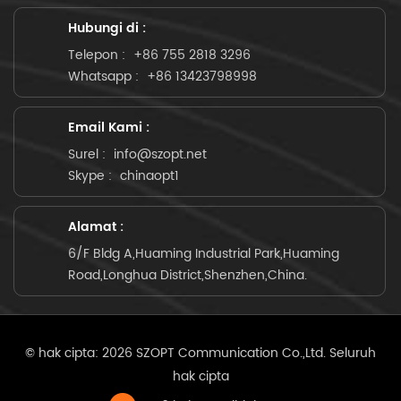
Hubungi di :
Telepon :
+86 755 2818 3296
Whatsapp :
+86 13423798998
Email Kami :
Surel :
info@szopt.net
Skype :
chinaopt1
Alamat :
6/F Bldg A,Huaming Industrial Park,Huaming
Road,Longhua District,Shenzhen,China.
© hak cipta: 2026 SZOPT Communication Co.,Ltd. Seluruh
hak cipta