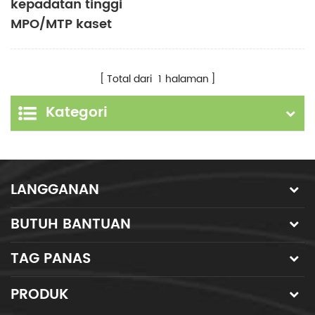
kepadatan tinggi
MPO/MTP kaset
logam MTP/MPO ke
LC harness
Total dari
1
halaman
patchcord modul
12/24 serat
Kategori
LANGGANAN
BUTUH BANTUAN
TAG PANAS
PRODUK