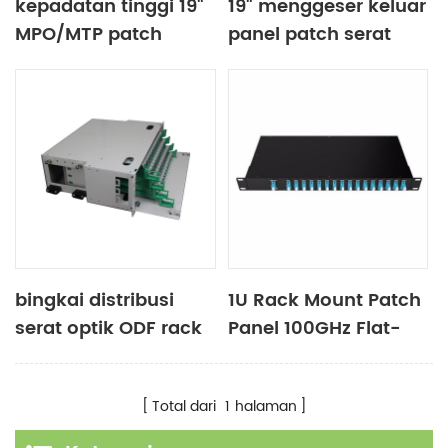
kepadatan tinggi 19"
19" menggeser keluar
MPO/MTP patch
panel patch serat
panel SM OM3 OM4
SC/FC/ST/LC
OM5 48/96/144 inti
1U/2U/3U/4U 12-144
inti
bingkai distribusi
1U Rack Mount Patch
serat optik ODF rack
Panel 100GHz Flat-
mount 12 24 48 96
Top SC/LC/FC/ST
144 core
Mux Demux CWDM
Total dari
1
halaman
DWDM WDM