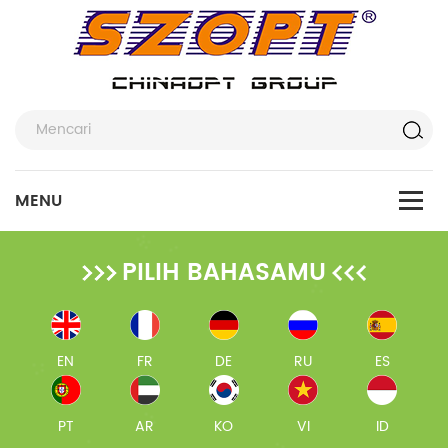
PILIH BAHASAMU
EN
FR
DE
RU
ES
PT
AR
KO
VI
ID