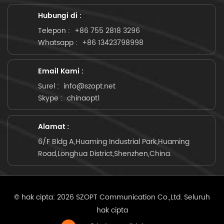
Hubungi di :
Telepon :
+86 755 2818 3296
Whatsapp :
+86 13423798998
Email Kami :
Surel :
info@szopt.net
Skype :
chinaopt1
Alamat :
6/F Bldg A,Huaming Industrial Park,Huaming
Road,Longhua District,Shenzhen,China.
© hak cipta: 2026 SZOPT Communication Co.,Ltd. Seluruh
hak cipta