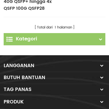
40G QSFP+ hingga 4x
QSFP 100G QSFP28
hingga 4x QSFP28+
kabel optik aktif AOC
Total dari
1
halaman
QSFP+ kabel
breakout
Kategori
LANGGANAN
BUTUH BANTUAN
TAG PANAS
PRODUK