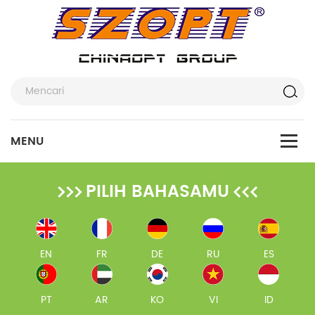
PILIH BAHASAMU
EN
FR
DE
RU
ES
PT
AR
KO
VI
ID